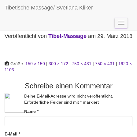
Tibetische Massage/ Svetlana Kliker
wellness-2090788_1920
Navigat
umschal
Veröffentlicht von
Tibet-Massage
am
29. März 2018
Größe:
150 × 150
|
300 × 172
|
750 × 431
|
750 × 431
|
1920 ×
1103
Schreibe einen Kommentar
Deine E-Mail-Adresse wird nicht veröffentlicht.
Erforderliche Felder sind mit
*
markiert
Name
*
E-Mail
*